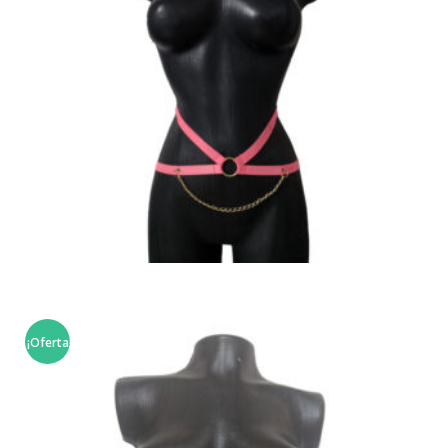
,
,
LENCERÍA ERÓTICA
ROPA MUJER
ROPA Y ACCESORIOS
Arnés de Cintura
¡Oferta!
$
17,900
SELECCIONAR OPCIONES