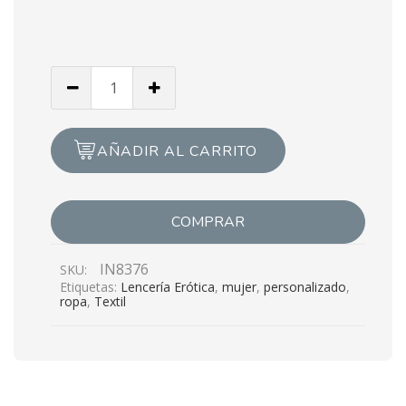
Cantidad
de
Panty
Tiro
AÑADIR AL CARRITO
Alto
COMPRAR
IN8376
SKU:
Etiquetas:
Lencería Erótica
,
mujer
,
personalizado
,
ropa
,
Textil