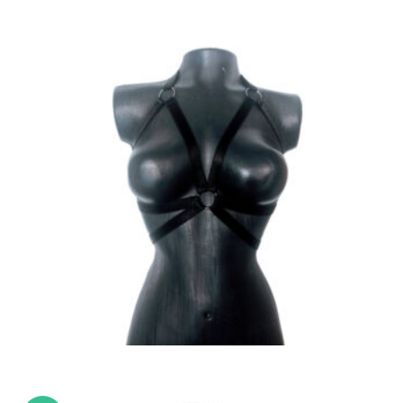
$15,000
hasta
$17,900
,
,
LENCERÍA ERÓTICA
ROPA MUJER
ROPA Y ACCESORIOS