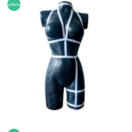
Arnés Doble Pretina
¡Oferta!
$
17,900
SELECCIONAR OPCIONES
,
,
LENCERÍA ERÓTICA
ROPA MUJER
ROPA Y ACCESORIOS
Arnés Cuerpo Entero