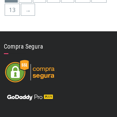
SELECCIONAR OPCIONES
13
→
Compra Segura