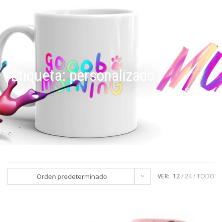
Etiqueta:
personalizado
Orden predeterminado
VER:
12
24
TODO