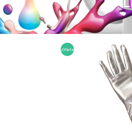
L
¡Oferta!