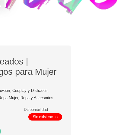
RT
eados |
gos para Mujer
loween
,
Cosplay y Disfraces
,
Ropa Mujer
,
Ropa y Accesorios
Disponibilidad
Sin existencias
0