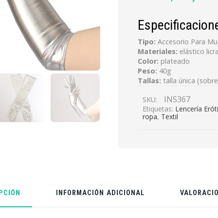
precio
precio
original
actual
Especificacion
era:
es:
Tipo:
Accesorio Para Mu
Materiales:
elástico lic
$18,000.
$14,800.
Color:
plateado
Peso:
40g
Tallas:
talla única (sobr
IN5367
SKU:
Etiquetas:
Lencería Erót
ropa
,
Textil
PCIÓN
INFORMACIÓN ADICIONAL
VALORACIO