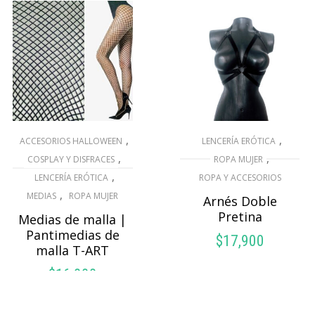
,
,
ACCESORIOS HALLOWEEN
LENCERÍA ERÓTICA
,
,
COSPLAY Y DISFRACES
ROPA MUJER
,
LENCERÍA ERÓTICA
ROPA Y ACCESORIOS
,
MEDIAS
ROPA MUJER
Arnés Doble
Pretina
Medias de malla |
Pantimedias de
$
17,900
malla T-ART
SELECCIONAR
$
16,000
OPCIONES
SELECCIONAR