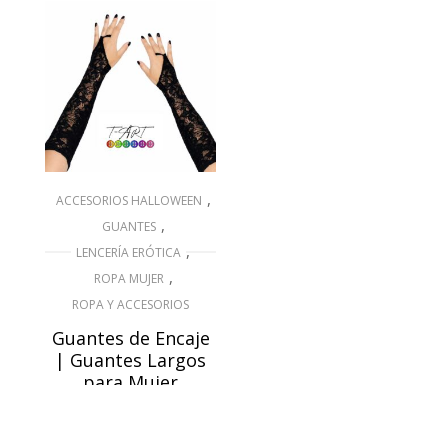
,
ACCESORIOS HALLOWEEN
,
GUANTES
,
LENCERÍA ERÓTICA
,
ROPA MUJER
ROPA Y ACCESORIOS
Guantes de Encaje
| Guantes Largos
para Mujer
$
16,500