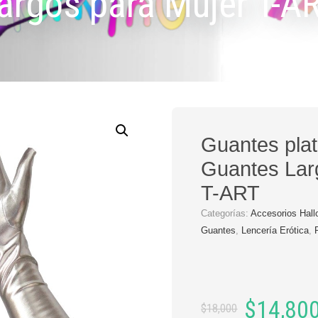
argos para Mujer T-A
Guantes plat
Guantes Lar
T-ART
Categorías:
Accesorios Hal
Guantes
,
Lencería Erótica
,
El
El
$
14,80
$
18,000