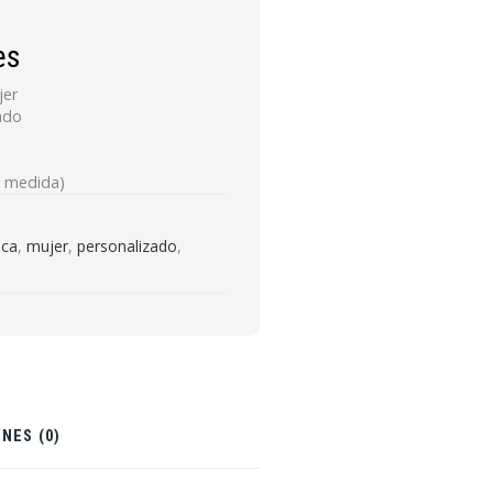
es
jer
rado
e medida)
ica
,
mujer
,
personalizado
,
NES (0)