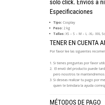
solo click. Envíos a n
Especificaciones
Tipo:
Cosplay
Peso:
2 kg
Tallas:
XS – S – M – L -XL- XXL 
TENER EN CUENTA 
Por favor lee las siguientes recom
Si tienes preguntas por favor uti
El envió del producto puede tard
pero nosotros te mantendremos 
Si deseas realizar tu pago por m
quien te brindara la ayuda corres
MÉTODOS DE PAGO