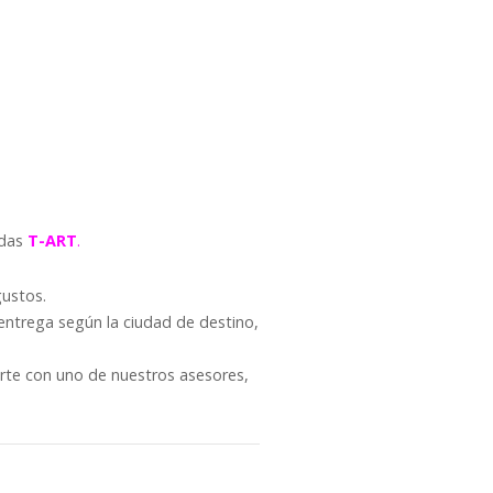
ndas
T-ART
.
gustos.
entrega según la ciudad de destino,
arte con uno de nuestros asesores,