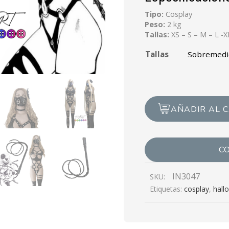
Tipo:
Cosplay
Peso:
2 kg
Tallas:
XS – S – M – L -
Tallas
AÑADIR AL 
C
IN3047
SKU:
Etiquetas:
cosplay
,
hall