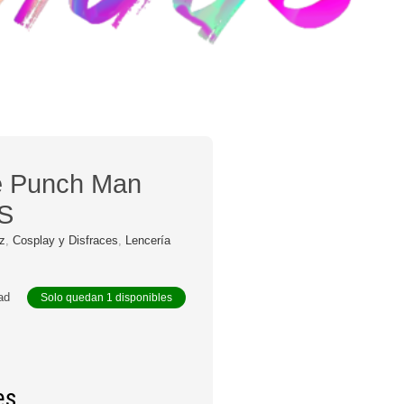
e Punch Man
-S
az
,
Cosplay y Disfraces
,
Lencería
dad
Solo quedan 1 disponibles
es