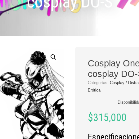
cosplay DO-S
Cosplay On
cosplay DO
Categorías:
Cosplay / Disfr
Erótica
Disponibili
$
315,000
Especificacion