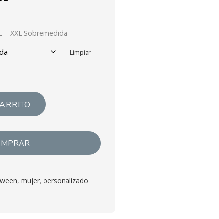
XL – XXL Sobremedida
Limpiar
CARRITO
OMPRAR
oween
,
mujer
,
personalizado