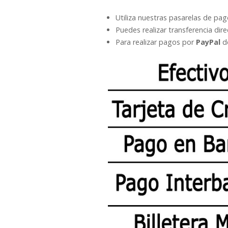
Utiliza nuestras pasarelas de pa
Puedes realizar transferencia dir
Para realizar pagos por
PayPal
de