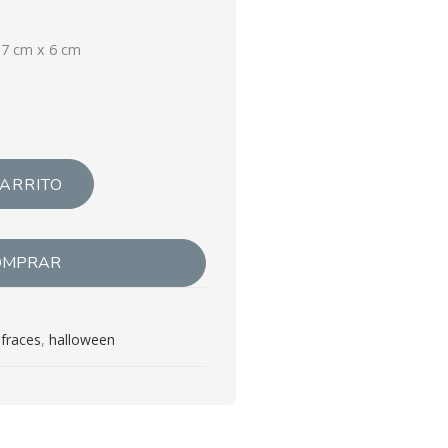
17 cm x 6 cm
CARRITO
OMPRAR
sfraces
,
halloween