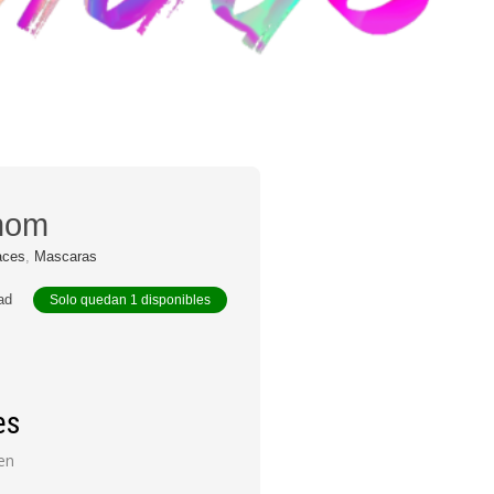
nom
aces
,
Mascaras
dad
Solo quedan 1 disponibles
es
en