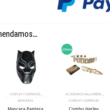
omendamos…
¡Oferta!
,
,
COSPLAY Y DISFRACES
ACCESORIOS HALLOWEEN
MASCARAS
COSPLAY Y DISFRACES
Mascara Pantera
Combo Harley