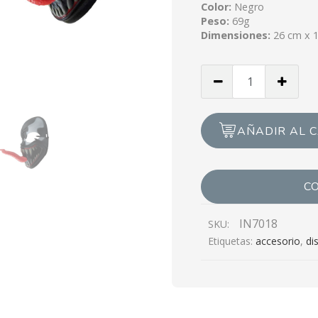
Color:
Negro
Peso:
69g
Dimensiones:
26 cm x 
Cantidad
de
Mascara
Venom
AÑADIR AL 
C
IN7018
SKU:
Etiquetas:
accesorio
,
di