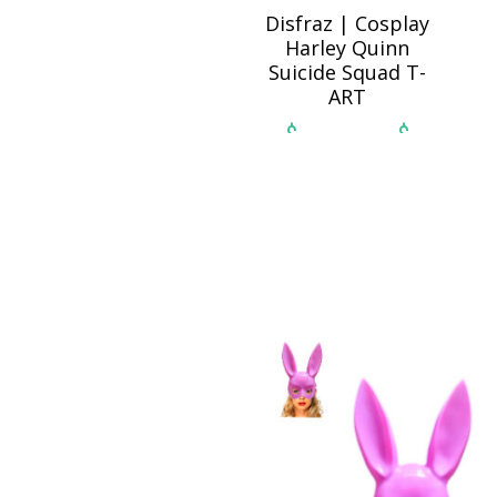
Disfraz | Cosplay
Harley Quinn
Suicide Squad T-
ART
$
$
-
270,000
350,000
Rango
de
SELECCIONAR
precios:
desde
OPCIONES
$270,000
hasta
$350,000