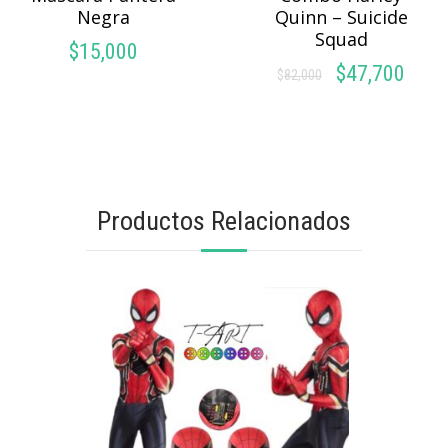
Negra
Quinn – Suicide
Squad
$
15,000
$
47,700
$
82,000
El
El
AÑADIR AL
precio
precio
LEER MÁS
CARRITO
original
actual
era:
es:
$82,000.
$47,700.
Productos Relacionados