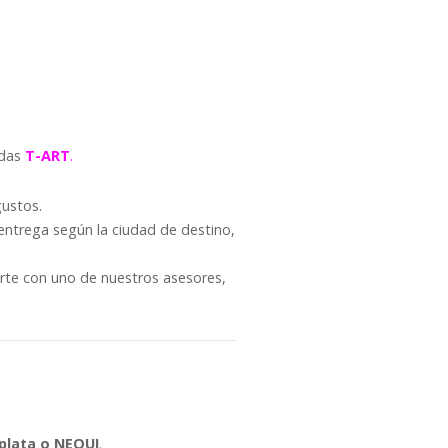
ndas
T-ART
.
gustos.
entrega según la ciudad de destino,
arte con uno de nuestros asesores,
plata o NEQUI
.