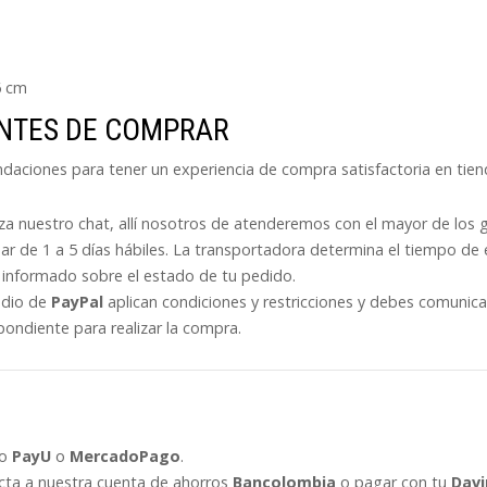
6 cm
ANTES DE COMPRAR
endaciones para tener un experiencia de compra satisfactoria en tie
liza nuestro chat, allí nosotros de atenderemos con el mayor de los 
ar de 1 a 5 días hábiles. La transportadora determina el tiempo de 
informado sobre el estado de tu pedido.
edio de
PayPal
aplican condiciones y restricciones y debes comunic
pondiente para realizar la compra.
go
PayU
o
MercadoPago
.
ecta a nuestra cuenta de ahorros
Bancolombia
o pagar con tu
Davi