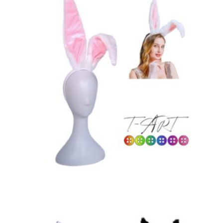
ART
$
45,000
AÑADIR AL CARRITO
,
,
ACCESORIOS HALLOWEEN
COSPLAY Y DISFRACES
LENCERÍA ERÓTICA
Orejas de Conejo Grandes Afelpadas Blancas