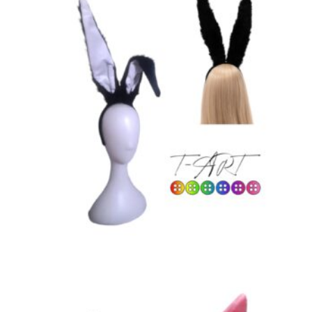
T-ART
$
15,500
LEER MÁS
,
,
ACCESORIOS HALLOWEEN
COSPLAY Y DISFRACES
LENCERÍA ERÓTICA
Orejas de Conejo Grandes Afelpadas Negras