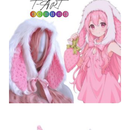
,
,
ACCESORIOS HALLOWEEN
COSPLAY Y DISFRACES
,
LENCERÍA ERÓTICA
SOMBREROS Y GORROS
Gorro de peluche Orejas de Conejo kawaii T-