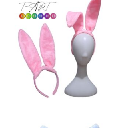
T-ART
$
15,500
AÑADIR AL CARRITO
,
,
ACCESORIOS HALLOWEEN
COSPLAY Y DISFRACES
LENCERÍA ERÓTICA
Orejas de Conejo Medianas Rosadas T-ART