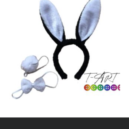
$
14,500
LEER MÁS
,
ACCESORIOS HALLOWEEN
COSPLAY Y DISFRACES
Orejas de Conejo Negro – Blanco | Kit
Coneja | conejo T-ART